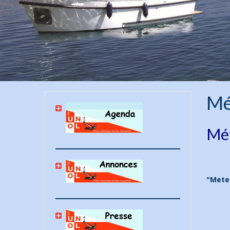
Mé
Mét
"Mete