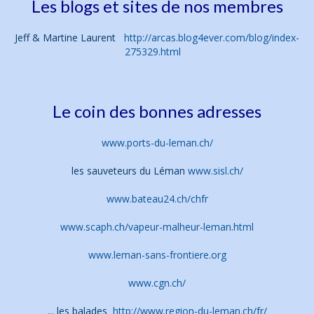
Les blogs et sites de nos membres
Jeff & Martine Laurent
http://arcas.blog4ever.com/blog/index-
275329.html
Le coin des bonnes adresses
www.ports-du-leman.ch/
les sauveteurs du Léman
www.sisl.ch/
www.bateau24.ch/chfr
www.scaph.ch/vapeur-malheur-leman.html
www.leman-sans-frontiere.org
www.cgn.ch/
... les balades
http://www.region-du-leman.ch/fr/